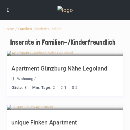
Home
Familien-/Kinderfreundlich
Inserate in Familien-/Kinderfreundlich
ab 190€ / Nacht
Apartment Günzburg Nähe Legoland
Wohnung
/
Gäste:
8
Min. Tage:
2
1
2
ab 220 / Nacht
unique Finken Apartment