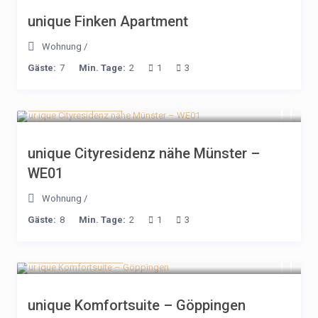
unique Finken Apartment
Wohnung
/
Gäste:
7
Min. Tage:
2
1
3
ab 191€ / Nacht
unique Cityresidenz nähe Münster –
WE01
Wohnung
/
Gäste:
8
Min. Tage:
2
1
3
ab 168€ / Nacht
unique Komfortsuite – Göppingen