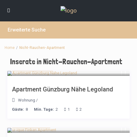
Erweiterte Suche
Home
Nicht-Rauchen-Apartment
Inserate in Nicht-Rauchen-Apartment
ab 190€ / Nacht
Apartment Günzburg Nähe Legoland
Wohnung
/
Gäste:
8
Min. Tage:
2
1
2
ab 220 / Nacht