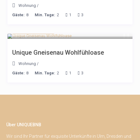
Wohnung
/
Gäste:
8
Min. Tage:
2
1
3
ab 178€ / Nacht
Unique Gneisenau Wohlfühloase
Wohnung
/
Gäste:
8
Min. Tage:
2
1
3
Über UNIQUEBNB
Wir sind Ihr Partner für exquisite Unterkünfte in Ulm, Dresden und