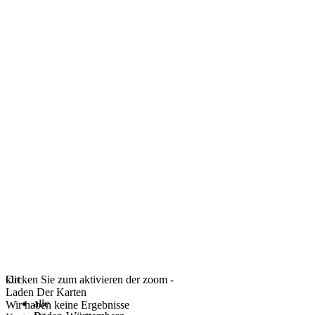
klicken Sie zum aktivieren der zoom -
Ort
Laden Der Karten
alle
Wir haben keine Ergebnisse