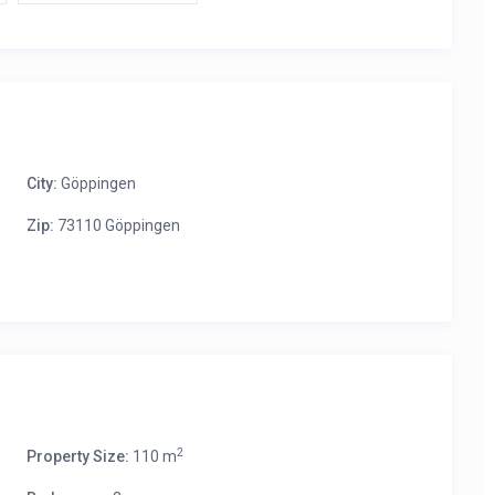
City:
Göppingen
Zip:
73110 Göppingen
2
Property Size:
110 m