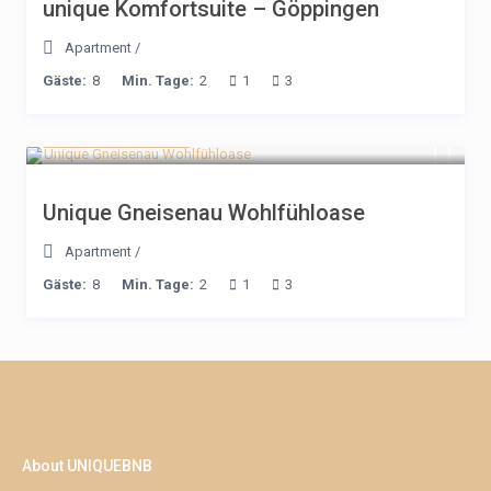
unique Komfortsuite – Göppingen
Apartment
/
Gäste:
8
Min. Tage:
2
1
3
ab 178€ / Nacht
Unique Gneisenau Wohlfühloase
Apartment
/
Gäste:
8
Min. Tage:
2
1
3
About UNIQUEBNB